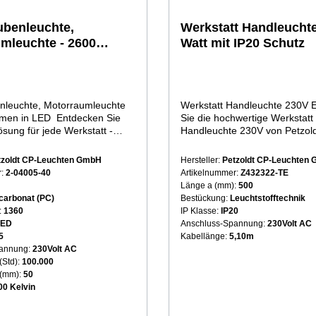
benleuchte,
Werkstatt Handleuchte
mleuchte - 2600
Watt mit IP20 Schutz
nleuchte, Motorraumleuchte
Werkstatt Handleuchte 230V Entdecken
umen in LED Entdecken Sie
Sie die hochwertige Werkstatt
ösung für jede Werkstatt -
Handleuchte 230V von Petzol
eitige LED
Leuchten, die Ihnen bei Ihren
leuchte! Egal ob im
Arbeitsprojekten unschätzbar h
tzoldt CP-Leuchten GmbH
Hersteller:
Petzoldt CP-Leuchten
 im Fahrzeuginnenraum oder
Robuste Bauweise für den
r:
2-04005-40
Artikelnummer:
Z432322-TE
ahrzeug, diese Leuchte bietet
Werkstatteinsatz Unsere Handleuchte ist
Länge a (mm):
500
helles Licht und maximale
mit einem robusten Schutzroh
carbonat (PC)
Bestückung:
Leuchtstofftechnik
während Ihrer Arbeit. Mit
ausgestattet, das sie vor den
:
1360
IP Klasse:
IP20
en frei können Sie sich auf
Herausforderungen in einer
LED
Anschluss-Spannung:
230Volt AC
n konzentrieren, unterstützt
Werkstattumgebung schützt.
5
Kabellänge:
5,10m
en
5-Meter-Kabel bietet Ihnen ei
pannung:
230Volt AC
sverhältnissen.Der Halter
großzügige Reichweite, um au
(Std):
100.000
rhaubenleuchte kann auf bis
Bereiche problemlos zu beleu
 (mm):
50
ter ausgezogen werden, was
Kompakte Bauform für enge
00 Kelvin
he Anpassung an nahezu jedes
Arbeitsbereiche Dank ihres schlanken
möglicht.Die LED
Gehäuses mit nur 30 mm Dur