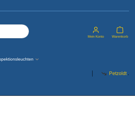
Mein Konto
Warenkorb
spektionsleuchten
Petzoldt
.
nenleuchte
kodiert)