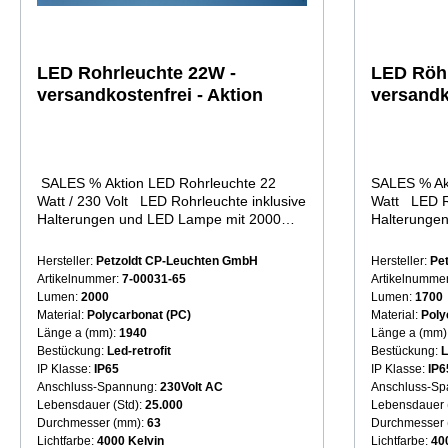
rutschsiche
Gewichtsred
Kabel 5 Me
Konturenste
LED Rohrleuchte 22W -
LED Röhr
Merkmale de
versandkostenfrei - Aktion
versandk
LED: Art.Nr. LeistungWatt
Netzspannu
Zuleit
Schutzart 
cmm dmm emm fmm 
SALES % Aktion LED Rohrleuchte 22
SALES % Ak
230V AC 5 
Watt / 230 Volt LED Rohrleuchte inklusive
Watt LED Rö
2600 1360
Halterungen und LED Lampe mit 2000
Halterungen
Lumen. KAUFEN -> 24 Stunden Lieferung
1700 Lumen
-> Auspacken -> Anschließen ->
LED Rohrleu
Hersteller:
Petzoldt CP-Leuchten GmbH
Hersteller:
Pe
LEUCHTET Robust, hell und langlebig ist
Halterungen) 
Artikelnummer:
7-00031-65
Artikelnumme
diese Rohrleuchte (Länge 1940mm), mit
Feuchträume
Lumen:
2000
Lumen:
1700
LED-Leuchtmittel und Halterungen
einfachen S
Material:
Polycarbonat (PC)
Material:
Poly
einsatzfertig bestückt. Die robuste
zu hellem Li
Länge a (mm):
1940
Länge a (mm)
Rohrleuchte ist für Feuchträume,
Einseitige B
Bestückung:
Led-retrofit
Bestückung:
L
Aussenfassaden kommt mit einer
Löcher bohre
IP Klasse:
IP65
IP Klasse:
IP6
verständlichen Beschreibung und
Halterungen
Anschluss-Spannung:
230Volt AC
Anschluss-S
Bohrschablone für die schnelle Montage.
einsetzen5.
Lebensdauer (Std):
25.000
Lebensdauer 
In fünf einfachen Schritten und 15 Minuten
Passt in Ba
Durchmesser (mm):
63
Durchmesser
Zeit zu hellem Licht für viele Jahre: 1.
Legen sie f
Lichtfarbe:
4000 Kelvin
Lichtfarbe:
40