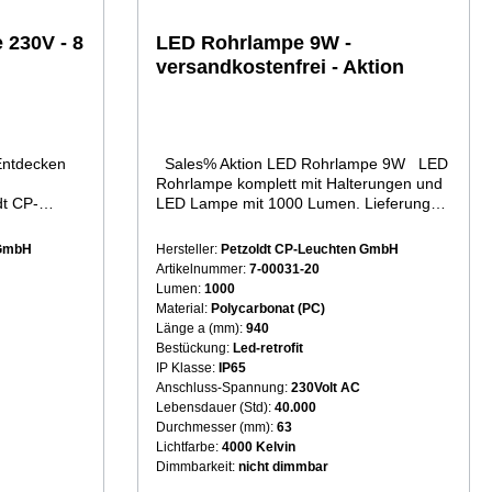
 230V - 8
LED Rohrlampe 9W -
versandkostenfrei - Aktion
Sales% Aktion LED Rohrlampe 9W LED
Rohrlampe komplett mit Halterungen und
dt CP-
LED Lampe mit 1000 Lumen. Lieferung
innerhalb von 24 Stunden - anschließen
elfen wird.
und fertig Die LED Rohrlampe ist robust,
 GmbH
Hersteller:
Petzoldt CP-Leuchten GmbH
hell und langlebig (Länge 940mm) Sie
Artikelnummer:
7-00031-20
wird mit Leuchtmittel und Halterungen
Lumen:
1000
r
geliefert. Die LED Rohrleuchte ist für
Material:
Polycarbonat (PC)
Feuchträume, Außenfassaden kommt mit
Länge a (mm):
940
einer verständlichen Beschreibung und
Bestückung:
Led-retrofit
 Das H05RNF
Bohrschablone für die schnelle Montage.
IP Klasse:
IP65
ne
In fünf einfachen Schritten und 15 Minuten
Anschluss-Spannung:
230Volt AC
ch entfernte
Zeit zu hellem Licht für viele Jahre: 1.
Lebensdauer (Std):
40.000
chten.
Einseitige Betriebsanleitung lesen2. Vier
Durchmesser (mm):
63
Löcher bohren, die Bohrschablone hilft3.
Lichtfarbe:
4000 Kelvin
Halterungen festschrauben4. Leuchte
Dimmbarkeit:
nicht dimmbar
chmesser
einsetzen5. Kabelanschluss vornehmen