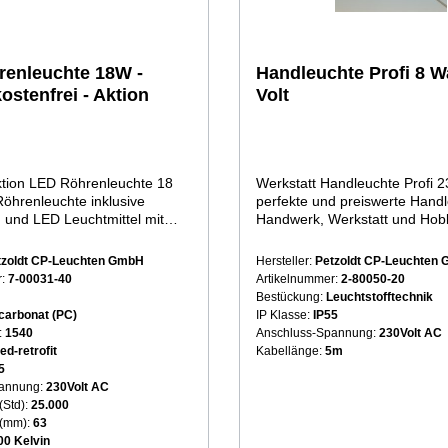
r an Verwendung von ALU zur
uktionMotorraumleuchte mit
ter H0RNF und
ckerEnergieeffizienzklasse: B
enleuchte 18W -
Handleuchte Profi 8 Wa
r Motorhaubenleuchte in
ostenfrei - Aktion
Volt
ngVolt Kabellängem
ung Steckertyp
LichtleistungLumen amm bmm
2-04005-40 14
tion LED Röhrenleuchte 18
Werkstatt Handleuchte Profi 2
H05 RNF-2x1mm² KO IP45
hrenleuchte inklusive
perfekte und preiswerte Handl
 50 1120 67
 und LED Leuchtmittel mit
Handwerk, Werkstatt und Hobby! Un
Motorhaubenleuchte Skizze ohne Stativ:
. Länge 1540mm. Die robuste
Werkstatt Handleuchte Profi 
chte wird Montagefertig (mit
zeichnet sich durch das schla
tzoldt CP-Leuchten GmbH
Hersteller:
Petzoldt CP-Leuchten
geliefert und ist z. B. für
dennoch sehr stabile Gehäus
r:
7-00031-40
Artikelnummer:
2-80050-20
, Außenfassaden. In fünf
Kopf der Handleuchte befindet
Bestückung:
Leuchtstofftechnik
chritten und 15 Minuten Zeit
Drehbarer Haken um die Leuc
carbonat (PC)
IP Klasse:
IP55
cht für viele Jahre: 1.
hängend zu befestigen Die We
:
1540
Anschluss-Spannung:
230Volt AC
etriebsanleitung lesen2. Vier
Handleuchte hat ein 5 Meter
ed-retrofit
Kabellänge:
5m
n, die Bohrschablone hilft3.
Gummikabel mit Eurostecker S
5
 festschrauben4. Leuchte
VDE zur Sicherheit verklebt.
pannung:
230Volt AC
 Kabelanschluss vornehmen
Art.Nr.LeistungWattNetzspan
(Std):
25.000
uräume von 1,6 Meter Länge.
ellängemZuleitungSteckertypS
 (mm):
63
olgendes Werkzeug bereit:
htleistungLumenammbmmc
00 Kelvin