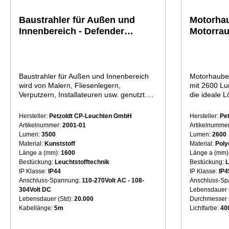
Baustrahler für Außen und
Motorhau
Innenbereich - Defender
Motorrau
UPLIGHT Bauleuchte mit 36
Lumen
Watt Leuchtmittel
Baustrahler für Außen und Innenbereich
Motorhaube
wird von Malern, Fliesenlegern,
mit 2600 L
Verputzern, Installateuren usw. genutzt.
die ideale L
Diese erkennen schnell die Vorzüge und
unsere viels
Verbesserungen dieses Baustrahlers
Motorhauben
Hersteller:
Petzoldt CP-Leuchten GmbH
Hersteller:
Pe
gegenüber stoßempfindlichen
Motorraum,
Artikelnummer:
2001-01
Artikelnumme
brandheißen Halogenstrahlern oder
unter dem F
Lumen:
3500
Lumen:
2600
kippeligen Stativlösungen. +++++++++
Ihnen stets 
Material:
Kunststoff
Material:
Poly
Strahler hat 3500 Lumen Lichtleistung
Flexibilität 
Länge a (mm):
1600
Länge a (mm)
Baustrahler ist mit 5m Flexiblem Kabel
beiden Händ
Bestückung:
Leuchtstofftechnik
Bestückung:
H07 RN-F 3x1,5mm² ausgestattet IP44 -
Ihre Aufgabe
IP Klasse:
IP44
IP Klasse:
IP4
Steckdose für weitere Strahler Einfache
von optimal
Anschluss-Spannung:
110-270Volt AC - 108-
Anschluss-S
Endmontage Stehaufmännchen-effekt
Beleuchtung
304Volt DC
Lebensdauer 
durch Sandbefüllung vor Ort.
dieser Moto
Lebensdauer (Std):
20.000
Durchmesser
Lieferumfang: Geliefert wird zu dieser
zu 1,75 Me
Kabellänge:
5m
Lichtfarbe:
40
Artikelnummer nur der Große Strahler.
eine einfac
Der Baustrahler kommt verpackt in 2
Fahrzeug er