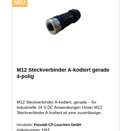
NEU
M12 Steckverbinder A-kodiert gerade
4-polig
M12 Steckverbinder A-kodiert, gerade – für
industrielle 24 V DC Anwendungen Unser M12
Steckverbinder A-kodiert ist eine zuverlässige
Lösung für den sicheren Anschluss von 24 V DC
Geräten in industriellen Anwendungen. Durch die
Hersteller:
Petzoldt CP-Leuchten GmbH
standardisierte A-Kodierung wird eine eindeutige,
Artikelnummer:
1317