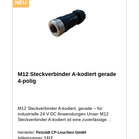
NEU
M12 Steckverbinder A-kodiert gerade
4-polig
M12 Steckverbinder A-kodiert, gerade – für
industrielle 24 V DC Anwendungen Unser M12
Steckverbinder A-kodiert ist eine zuverlässige
Lösung für den sicheren Anschluss von 24 V DC
Geräten in industriellen Anwendungen. Durch die
Hersteller:
Petzoldt CP-Leuchten GmbH
standardisierte A-Kodierung wird eine eindeutige,
Artikelnummer:
1317