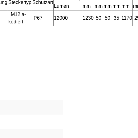
tung
Steckertyp
Schutzart
Lumen
mm
mm
mm
mm
mm
m
M12 a-
IP67
12000
1230
50
50
35
1170
2
kodiert