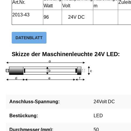
Art.Nr.
Zulei
Watt
Volt
m
2013-43
96
24V DC
DATENBLATT
Skizze der Maschinenleuchte 24V LED:
Anschluss-Spannung:
24Volt DC
Bestückung:
LED
Durchmesser (mm):
50