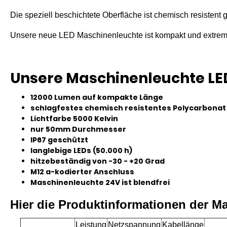
Die speziell beschichtete Oberfläche ist chemisch resistent
Unsere neue LED Maschinenleuchte ist kompakt und extrem 
Unsere Maschinenleuchte LED
12000 Lumen
auf kompakte Länge
schlagfestes chemisch resistentes
Polycarbonat
Lichtfarbe
5000 Kelvin
nur
5
0mm
Durchmesser
IP67 geschützt
langlebige LEDs (50.000 h)
hitzebeständig von -30 - +20 Grad
M12 a-kodierter Anschluss
Maschinenleuchte 24V ist blendfrei
Hier die Produktinformationen der Ma
Leistung
Netzspannung
Kabellänge