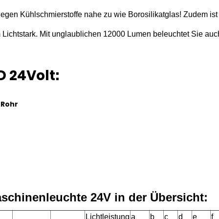
 gegen Kühlschmierstoffe nahe zu wie Borosilikatglas! Zudem ist
Lichtstark. Mit unglaublichen 12000 Lumen beleuchtet Sie auc
 24Volt:
 Rohr
schinenleuchte 24V in der Übersicht:
Lichtleistung
a
b
c
d
e
f