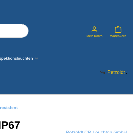
Mein Konto
Warenkorb
spektionsleuchten
Petzoldt
.
esistent
IP67
nenleuchte
kodiert)
Petzoldt CP-Leuchten GmbH