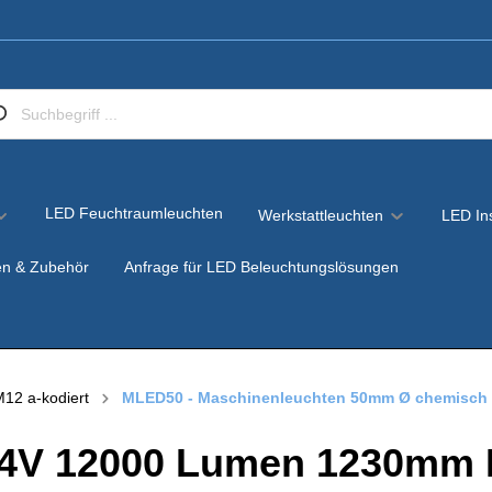
LED Feuchtraumleuchten
Werkstattleuchten
LED In
en & Zubehör
Anfrage für LED Beleuchtungslösungen
12 a-kodiert
MLED50 - Maschinenleuchten 50mm Ø chemisch r
tung & OEM
24V 12000 Lumen 1230mm 
chinenleuchten 230 Volt /
iebeleuchtung
uchten
utz
0 – LED
M-LED50 - LED Maschi
odiert und direkter
enleuchte 230V mit M12
24V mit M12 Stecker (A-